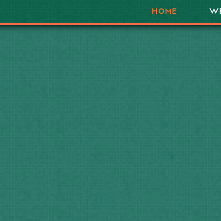
HOME
W